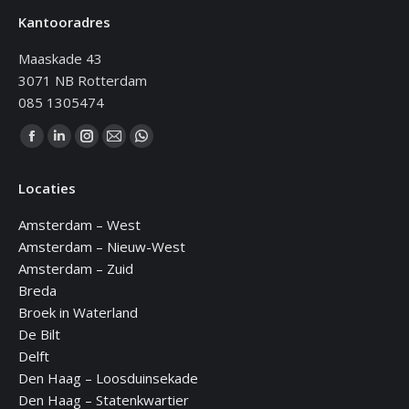
Kantooradres
Maaskade 43
3071 NB Rotterdam
085 1305474
Vind ons op:
Facebook
Linkedin
Instagram
Mail
WhatsApp
page
page
page
page
page
Locaties
opens
opens
opens
opens
opens
in
in
in
in
in
Amsterdam – West
new
new
new
new
new
Amsterdam – Nieuw-West
window
window
window
window
window
Amsterdam – Zuid
Breda
Broek in Waterland
De Bilt
Delft
Den Haag – Loosduinsekade
Den Haag – Statenkwartier