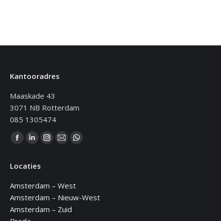
Kantooradres
Maaskade 43
3071 NB Rotterdam
085 1305474
Vind ons op:
Facebook
Linkedin
Instagram
Mail
WhatsApp
page
page
page
page
page
Locaties
opens
opens
opens
opens
opens
in
in
in
in
in
Amsterdam – West
new
new
new
new
new
Amsterdam – Nieuw-West
window
window
window
window
window
Amsterdam – Zuid