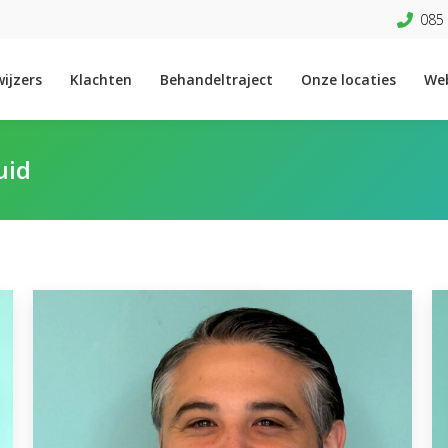
085 
ijzers
Klachten
Behandeltraject
Onze locaties
We
uid