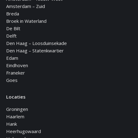
window
window
window
window
window
Amsterdam – Zuid
Breda
Broek in Waterland
De Bilt
Delft
Den Haag – Loosduinsekade
Den Haag – Statenkwartier
Edam
Eindhoven
Franeker
Goes
Locaties
Groningen
Haarlem
Hank
Heerhugowaard