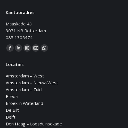
Kantooradres
Maaskade 43
3071 NB Rotterdam
085 1305474
Vind ons op:
Facebook
Linkedin
Instagram
Mail
WhatsApp
page
page
page
page
page
Locaties
opens
opens
opens
opens
opens
in
in
in
in
in
Amsterdam – West
new
new
new
new
new
Amsterdam – Nieuw-West
window
window
window
window
window
Amsterdam – Zuid
Breda
Broek in Waterland
De Bilt
Delft
Den Haag – Loosduinsekade