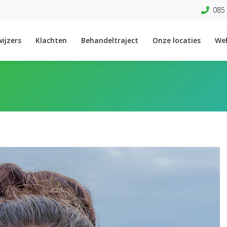
085 
ijzers
Klachten
Behandeltraject
Onze locaties
We