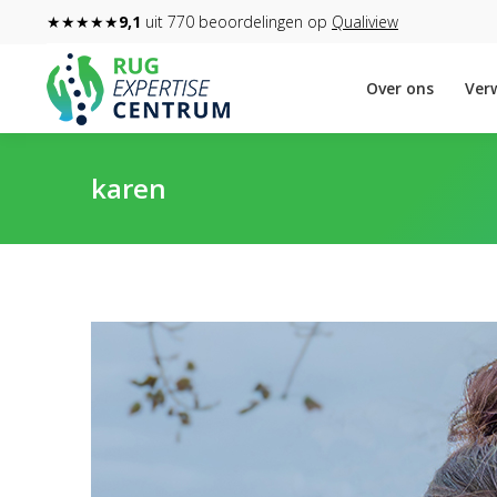
★★★★★
9,1
uit 770 beoordelingen op
Qualiview
Over ons
Verw
karen